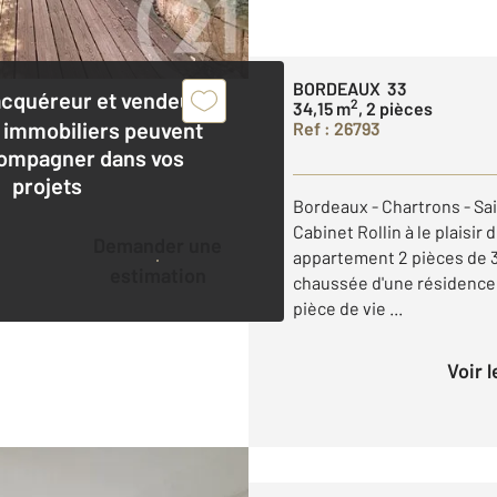
BORDEAUX 33
acquéreur et vendeur,
2
34,15 m
, 2 pièces
 immobiliers peuvent
Ref : 26793
ompagner dans vos
projets
Bordeaux - Chartrons - Sai
Cabinet Rollin à le plaisir
Demander une
appartement 2 pièces de 34
estimation
chaussée d'une résidence 
pièce de vie ...
Voir 