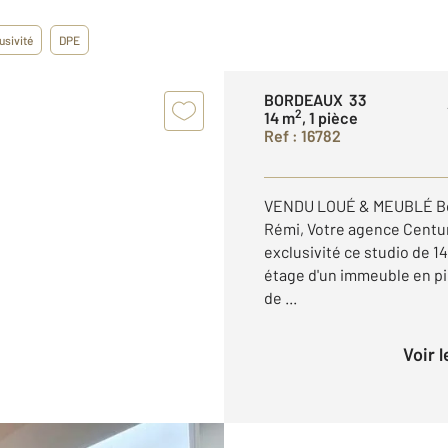
usivité
DPE
BORDEAUX 33
2
14 m
, 1 pièce
Ref : 16782
VENDU LOUÉ & MEUBLÉ Bord
Rémi, Votre agence Centur
exclusivité ce studio de 1
étage d'un immeuble en pi
de ...
Voir 