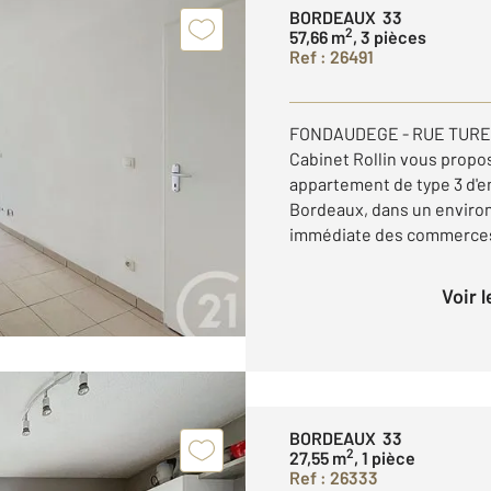
BORDEAUX 33
2
57,66 m
, 3 pièces
Ref : 26491
FONDAUDEGE - RUE TUREN
Cabinet Rollin vous propos
appartement de type 3 d'en
Bordeaux, dans un enviro
immédiate des commerces, 
Voir 
BORDEAUX 33
2
27,55 m
, 1 pièce
Ref : 26333