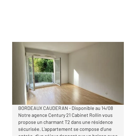
BORDEAUX 33
2
47,15 m
, 2 pièces
Ref : 26860
Appartement T2 à louer
815 €
par mois charges comprises
BORDEAUX CAUDERAN - Disponible au 14/08
Notre agence Century 21 Cabinet Rollin vous
propose un charmant T2 dans une résidence
sécurisée. L'appartement se compose d'une
entrée, d'un séjour donnant sur un balcon avec