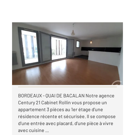
BORDEAUX 33
2
69,72 m
, 3 pièces
Ref : 26873
Appartement T3 à louer
1 054 €
par mois charges comprises
Visiter le site dédié
BORDEAUX - QUAI DE BACALAN Notre agence
Century 21 Cabinet Rollin vous propose un
appartement 3 pièces au 1er étage d'une
résidence récente et sécurisée. Il se compose
d'une entrée avec placard, d'une pièce à vivre
avec cuisine ...