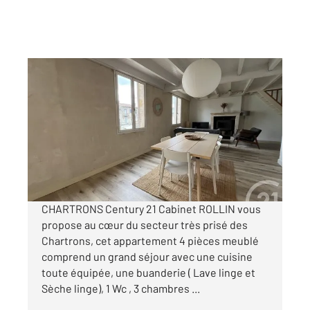
BORDEAUX 33
2
96,89 m
, 4 pièces
Ref : 26732
Appartement T4 à louer
1 870 €
par mois charges comprises
CHARTRONS Century 21 Cabinet ROLLIN vous
propose au cœur du secteur très prisé des
Chartrons, cet appartement 4 pièces meublé
comprend un grand séjour avec une cuisine
toute équipée, une buanderie ( Lave linge et
Sèche linge), 1 Wc , 3 chambres ...