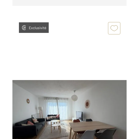
Exclusivité
PESSAC 33
2
10,51 m
, 1 pièce
Ref : 26742
Appartement Chambre à louer
565 €
par mois charges comprises
Visiter le site dédié