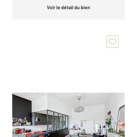
Voir le détail du bien
BORDEAUX 33
2
71,42 m
, 3 pièces
Ref : 26867
Appartement T3 à louer
1 775 €