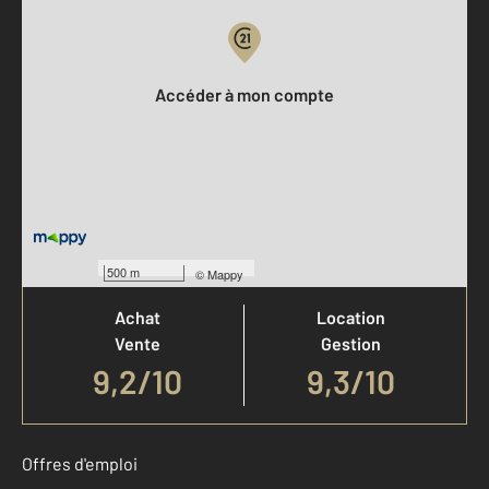
Votre compte :
Accéder à mon compte
Votre agence est notée
500 m
©
Mappy
Achat
Location
Vente
Gestion
9,2
/
10
9,3/10
Offres d'emploi