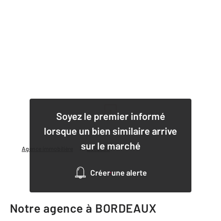
1
Soyez le premier informé
lorsque un bien similaire arrive
sur le marché
Agence immobilière
Location
Créer une alerte
Notre agence à BORDEAUX