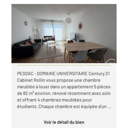
PESSAC 33
2
9,24 m
, 1 pièce
Ref : 26743
Appartement Chambre à louer
565 €
par mois charges comprises
Visiter le site dédié
PESSAC - DOMAINE UNIVERSITAIRE Century 21
Cabinet Rollin vous propose une chambre
meublée à louer dans un appartement 5 pièces
de 82 m² environ, rénové récemment avec soin
et offrant 4 chambres meublées pour
étudiants. Chaque chambre est équipée d'un ...
Voir le détail du bien