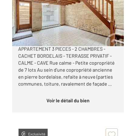
Ref : 26368
Appartement T3 à vendre
174 000 €
BORDEAUX CENTRE - SAINT-BRUNO JUDAÏQUE
APPARTEMENT 3 PIECES - 2 CHAMBRES -
CACHET BORDELAIS - TERRASSE PRIVATIF -
CALME - CAVE Rue calme - Petite copropriété
de 7 lots Au sein d'une copropriété ancienne
en pierre bordelaise, refaite à neuve (parties
communes, toiture, ravalement de façade ...
Voir le détail du bien
Exclusivité