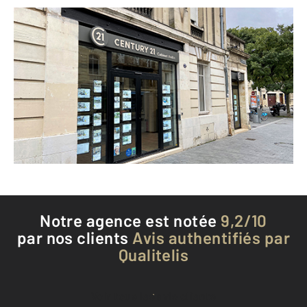
CENTURY 21 Cabinet Rollin
32 cours Evrard de Fayolle
BORDEAUX - 33000
Envoyer un message
Téléphoner à l'agence
Notre agence est notée
9,2/10
par nos clients
Avis authentifiés par
Qualitelis
Voir tous les avis clients