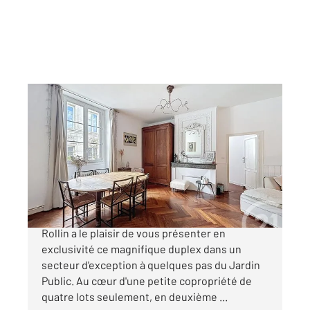
BORDEAUX 33
2
78,05 m
, 4 pièces
Ref : 26466
Appartement T4 à vendre
490 000 €
Bordeaux - Fondaudège, Century 21 Cabinet
Rollin a le plaisir de vous présenter en
exclusivité ce magnifique duplex dans un
secteur d'exception à quelques pas du Jardin
Public. Au cœur d'une petite copropriété de
quatre lots seulement, en deuxième ...