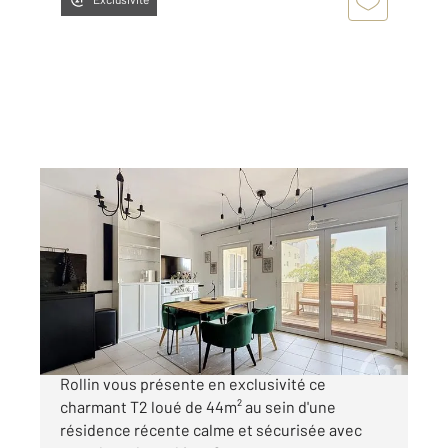
BORDEAUX 33
2
44,80 m
, 2 pièces
Ref : 15775
Appartement T2 à vendre
236 000 €
Bordeaux, Bassin à flot - Century21 Cabinet
Rollin vous présente en exclusivité ce
charmant T2 loué de 44m² au sein d'une
résidence récente calme et sécurisée avec