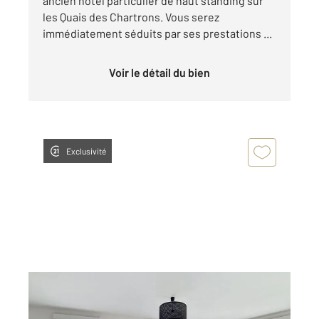
ancien hôtel particulier de haut standing sur
les Quais des Chartrons. Vous serez
immédiatement séduits par ses prestations ...
Voir le détail du bien
Exclusivité
BORDEAUX 33
2
79,72 m
, 4 pièces
Ref : 26730