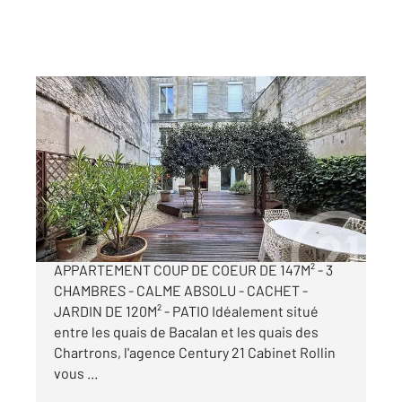
BORDEAUX 33
2
147 m
, 4 pièces
Ref : 26276
Appartement T4 à vendre
695 000 €
QUAI DE BACALAN - QUAI DES CHARTRONS
APPARTEMENT COUP DE COEUR DE 147M² - 3
CHAMBRES - CALME ABSOLU - CACHET -
JARDIN DE 120M² - PATIO Idéalement situé
entre les quais de Bacalan et les quais des
Chartrons, l'agence Century 21 Cabinet Rollin
vous ...