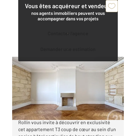
Vous êtes acquéreur et vendeur,
nos agents immobiliers peuvent vous
accompagner dans vos projets
Contacter l'agence
Demander une estimation
BORDEAUX 33
2
72,32 m
, 3 pièces
Ref : 24336
Appartement à vendre
395 000 €
Bordeaux, Chartrons - Century 21 Cabinet
Rollin vous invite à découvrir en exclusivité
cet appartement T3 coup de cœur au sein d'un