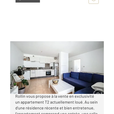
BORDEAUX 33
2
45,02 m
, 2 pièces
Ref : 26389
Appartement T2 à vendre
152 000 €
GINKO - COURS DE QUEBEC Century 21 Cabinet
Rollin vous propose à la vente en exclusivité
un appartement T2 actuellement loué. Au sein
d'une résidence récente et bien entretenue,
l'appartement comprend une entrée, une salle