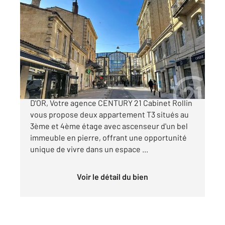
BORDEAUX 33
2
81,50 m
, 3 pièces
Ref : 26349
Appartement T3 à vendre
695 000 €
BORDEAUX - GRANDS HOMMES - TRIANGLE
D'OR, Votre agence CENTURY 21 Cabinet Rollin
vous propose deux appartement T3 situés au
3ème et 4ème étage avec ascenseur d'un bel
immeuble en pierre, offrant une opportunité
unique de vivre dans un espace ...
Voir le détail du bien