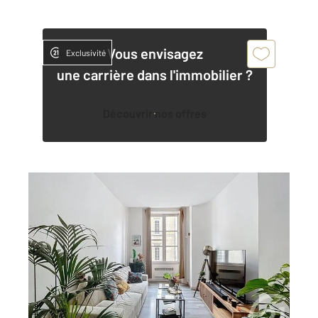
Vous envisagez
Exclusivité
une carrière dans l'immobilier ?
Découvrir nos offres
BORDEAUX 33
2
56 m
, 2 pièces
Ref : 26379
Appartement T2 à vendre
331 500 €
BORDEAUX CENTRE SAINT PIERRE - 2 PIECES