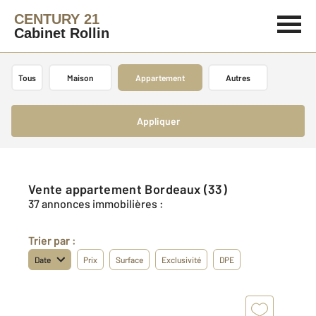
CENTURY 21
Cabinet Rollin
Tous
Maison
Appartement
Autres
Appliquer
Vente appartement Bordeaux (33)
37 annonces immobilières :
Trier par :
Date
Prix
Surface
Exclusivité
DPE