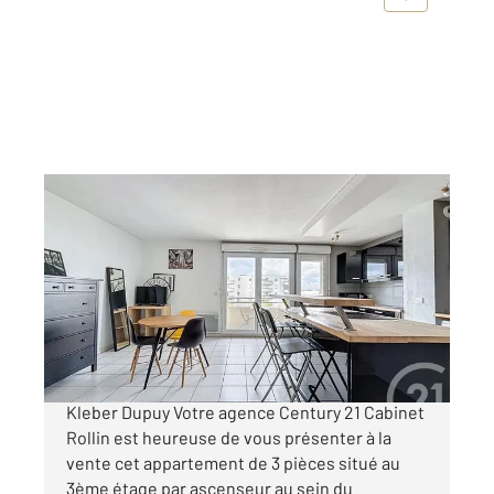
BORDEAUX 33
2
55,47 m
, 3 pièces
Ref : 26607
Appartement T3 à vendre
225 000 €
BORDEAUX - CHARTRONS Rue du Capitaine
Kleber Dupuy Votre agence Century 21 Cabinet
Rollin est heureuse de vous présenter à la
vente cet appartement de 3 pièces situé au
3ème étage par ascenseur au sein du