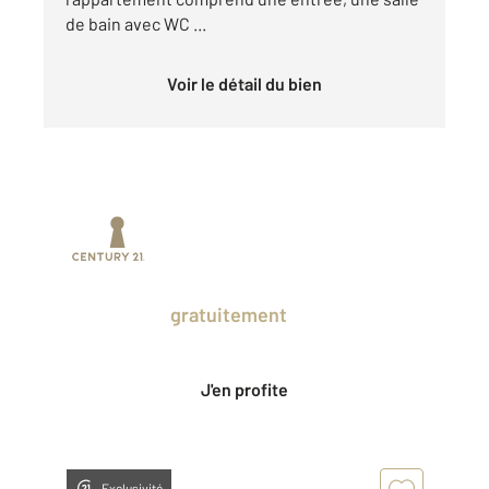
de bain avec WC ...
Voir le détail du bien
Prenez un temps d'avance sur le marché
en profitant
gratuitement
des Ventes
Privées CENTURY 21.
J'en profite
Exclusivité