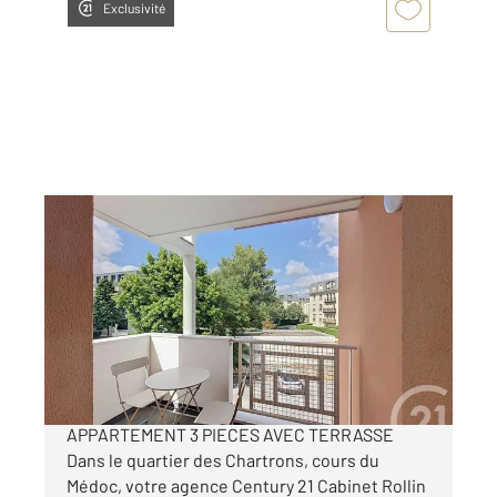
Exclusivité
BORDEAUX 33
2
64,54 m
, 3 pièces
Ref : 26676
Appartement à vendre
267 000 €
BORDEAUX - COURS DU MEDOC -
APPARTEMENT 3 PIECES AVEC TERRASSE
Dans le quartier des Chartrons, cours du
Médoc, votre agence Century 21 Cabinet Rollin