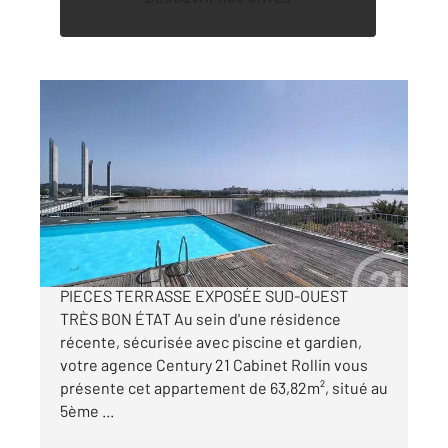
BORDEAUX 33
2
63,82 m
, 3 pièces
Ref : 26784
Appartement T3 à vendre
297 300 €
BORDEAUX BASSINS A FLOT APPARTEMENT 3
PIECES TERRASSE EXPOSÉE SUD-OUEST
TRÈS BON ÉTAT Au sein d'une résidence
récente, sécurisée avec piscine et gardien,
votre agence Century 21 Cabinet Rollin vous
présente cet appartement de 63,82m², situé au
5ème ...