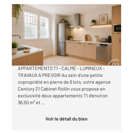
BORDEAUX 33
2
36,49 m
, 1 pièce
Ref : 26789
Appartement Studio à vendre
160 000 €
BORDEAUX - COEUR CHARTRONS
APPARTEMENTS T1 - CALME - LUMINEUX -
TRAVAUX A PREVOIR Au sein d'une petite
copropriété en pierre de 6 lots, votre agence
Century 21 Cabinet Rollin vous propose en
exclusivité deux appartements T1 d'environ
36.50 m² et ...
Voir le détail du bien