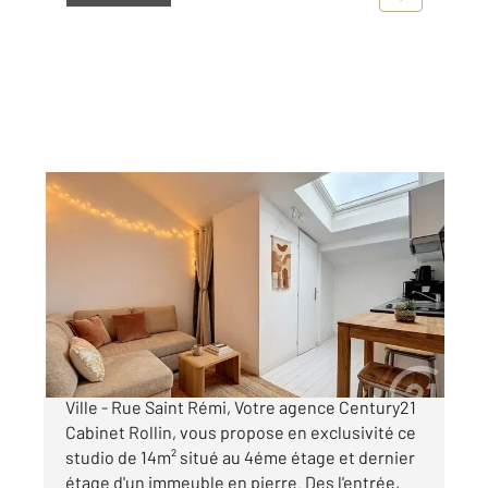
BORDEAUX 33
2
14 m
, 1 pièce
Ref : 16782
Appartement Studio à vendre
99 000 €
VENDU LOUÉ & MEUBLÉ Bordeaux - Centre
Ville - Rue Saint Rémi, Votre agence Century21
Cabinet Rollin, vous propose en exclusivité ce
studio de 14m² situé au 4éme étage et dernier
étage d'un immeuble en pierre. Des l'entrée,