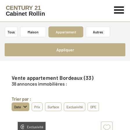
CENTURY 21
Cabinet Rollin
Tous
Maison
Appartement
Autres
Appliquer
Vente appartement Bordeaux (33)
38 annonces immobilières :
Trier par :
Date
Prix
Surface
Exclusivité
DPE
Exclusivité