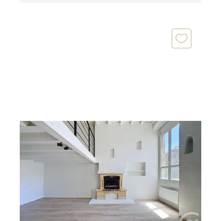
BORDEAUX 33
2
75 m
, 3 pièces
Ref : 26821
Appartement à vendre
384 205 €
BORDEAUX CHARTRONS - PLACE PICARD -