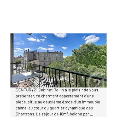
BORDEAUX 33
2
27,55 m
, 1 pièce
Ref : 26333
Appartement T1 à vendre
161 500 €
Bordeaux - Chartrons, Votre agence
CENTURY21 Cabinet Rollin a le plaisir de vous
présenter, ce charmant appartement d'une
pièce, situé au deuxième étage d'un immeuble
calme, au cœur du quartier dynamique des
Chartrons. Le séjour de 16m², baigné par ...