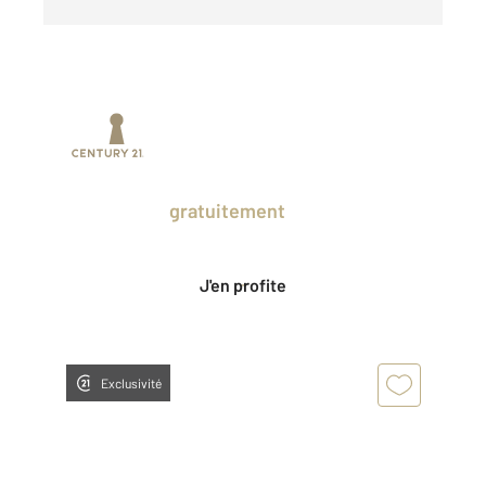
Prenez un temps d'avance sur le marché
en profitant
gratuitement
des Ventes
Privées CENTURY 21.
J'en profite
Exclusivité