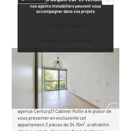
nos agents immobiliers peuvent vous
accompagner dans vos projets
Contacter l'agence
Demander une estimation
BORDEAUX 33
2
34,15 m
, 2 pièces
Ref : 26793
Appartement T2 à vendre
145 000 €
Bordeaux - Chartrons - Saint louis, Votre
agence Century21 Cabinet Rollin à le plaisir de
vous présenter en exclusivité cet
appartement 2 pièces de 34.15m², a rafraîchir,