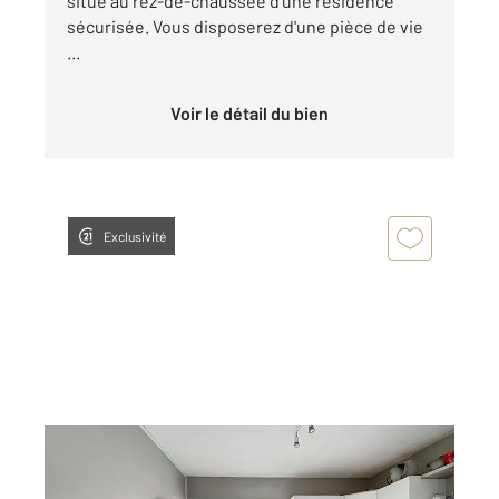
situé au rez-de-chaussée d'une résidence
sécurisée. Vous disposerez d'une pièce de vie
...
Voir le détail du bien
Exclusivité
BORDEAUX 33
2
57,66 m
, 3 pièces
Ref : 26491