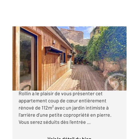
BORDEAUX 33
2
114,04 m
, 3 pièces
Ref : 25448
Appartement T3 à vendre
595 000 €
Bordeaux, Chartrons - Century 21 Cabinet
Rollin a le plaisir de vous présenter cet
appartement coup de cœur entièrement
rénové de 112m² avec un jardin intimiste à
l'arrière d'une petite copropriété en pierre.
Vous serez séduits dès l'entrée ...
Voir le détail du bien