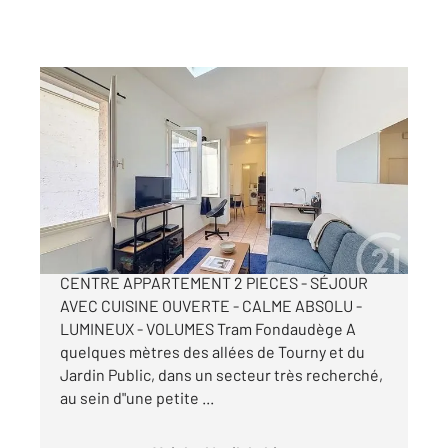
BORDEAUX 33
2
38 m
, 2 pièces
Ref : 26728
Appartement T2 à vendre
160 000 €
RUE DU PALAIS GALLIEN - BORDEAUX HYPER-
CENTRE APPARTEMENT 2 PIECES - SÉJOUR
AVEC CUISINE OUVERTE - CALME ABSOLU -
LUMINEUX - VOLUMES Tram Fondaudège A
quelques mètres des allées de Tourny et du
Jardin Public, dans un secteur très recherché,
au sein d"une petite ...