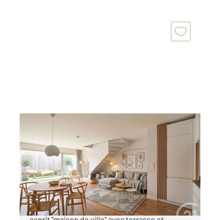
BORDEAUX 33
2
69,37 m
, 3 pièces
Ref : 26756
Appartement T3 à vendre
345 000 €
Bordeaux Quai des Chartrons Appartement
esprit "maison de ville" avec terrasse et