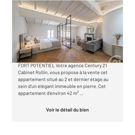
BORDEAUX 33
2
38,54 m
, 1 pièce
Ref : 26595
Appartement T1 à vendre
150 000 €
BORDEAUX JUDAÏQUE OPPORTUNITÉ RARE À
FORT POTENTIEL Votre agence Century 21
Cabinet Rollin, vous propose à la vente cet
appartement situé au 2 et dernier étage au
sein d'un élégant immeuble en pierre. Cet
appartement d'environ 42 m² ...
Voir le détail du bien