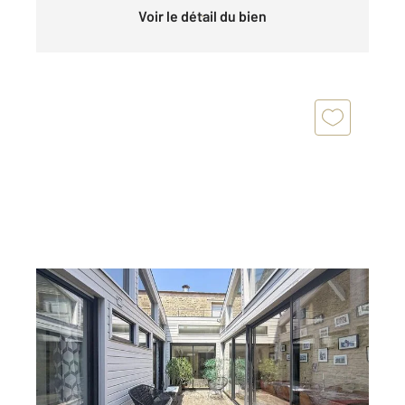
Voir le détail du bien
BORDEAUX 33
2
200 m
, 6 pièces
Ref : 26777
Appartement Duplex à vendre
1 155 000 €