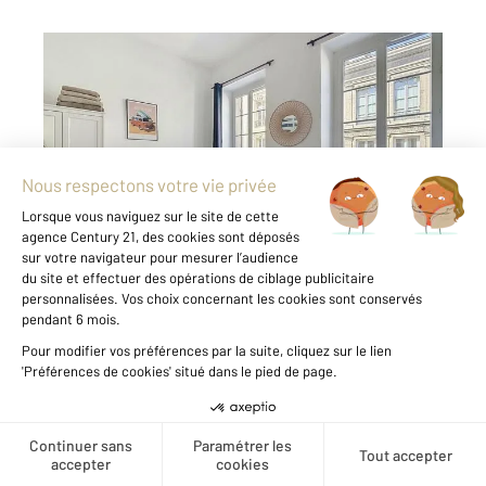
BORDEAUX 33
2
34 m
, 2 pièces
Ref : 26723
Appartement T1 à vendre
160 000 €
RUE DU PALAIS GALLIEN - BORDEAUX CENTRE
T1BIS - LUMINEUX - TRES BON ÉTAT - VOLUMES
A quelques mètres des allées de Tourny et du
Jardin Public, dans un secteur très recherché,
au sein d"une petite copropriété ancienne de 8
lots aux parties ...
Voir le détail du bien
Créer une alerte