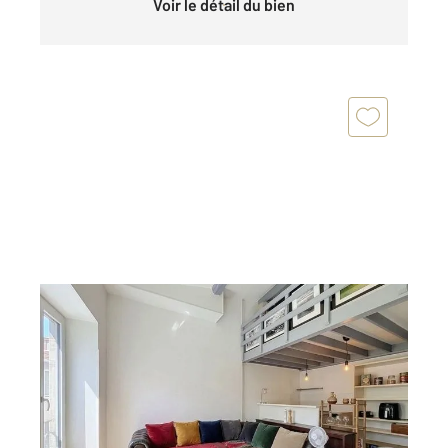
Voir le détail du bien
BORDEAUX 33
2
38 m
, 2 pièces
Ref : 26725
Appartement T2 à vendre
165 000 €