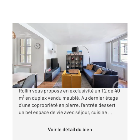
BORDEAUX 33
2
40,32 m
, 2 pièces
Ref : 25850
Appartement T2 à vendre
270 000 €
RUE ESPRIT DES LOIS - Century 21 Cabinet
Rollin vous propose en exclusivité un T2 de 40
m² en duplex vendu meublé. Au dernier étage
d'une copropriété en pierre, l'entrée dessert
un bel espace de vie avec séjour, cuisine ...
Voir le détail du bien