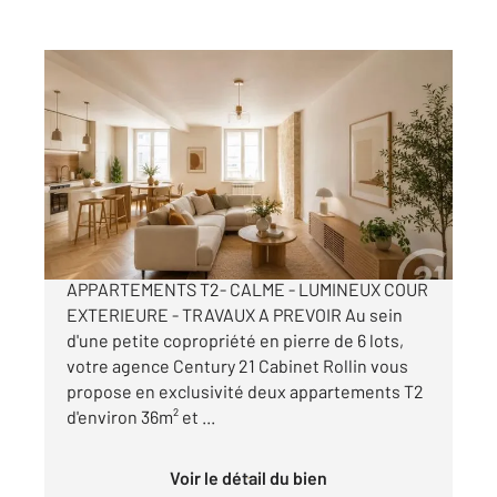
BORDEAUX 33
2
36,05 m
, 2 pièces
Ref : 26788
Appartement T2 à vendre
165 000 €
BORDEAUX - COEUR CHARTRONS
APPARTEMENTS T2- CALME - LUMINEUX COUR
EXTERIEURE - TRAVAUX A PREVOIR Au sein
d'une petite copropriété en pierre de 6 lots,
votre agence Century 21 Cabinet Rollin vous
propose en exclusivité deux appartements T2
d'environ 36m² et ...
Voir le détail du bien