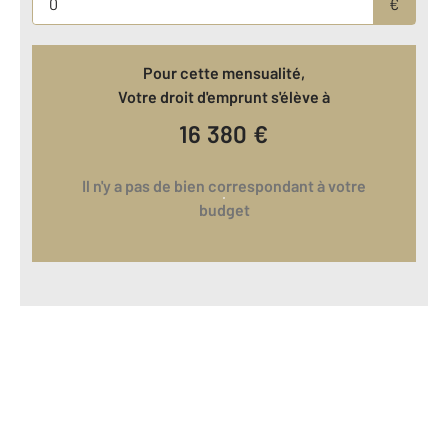
€
Pour cette mensualité,
Votre droit d'emprunt s'élève à
16 380
€
Il n'y a pas de bien correspondant à votre
budget