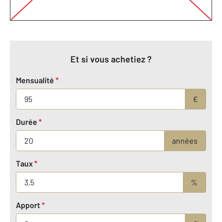
Et si vous achetiez ?
Mensualité
*
€
Durée
*
années
Taux
*
%
Apport
*