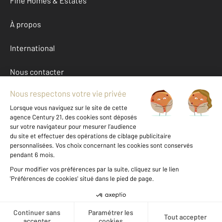
Fine Homes & Estates
À propos
International
Nous contacter
Mentions légales & CGU et Barèmes d'honoraires
Données personnelles
Gestionnaire des cookies
Autres parkings a vendre à BORDEAUX (33000)
Location Gironde (33)
Message
Téléphoner