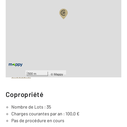
Vue globale
2
Surface totale : 11 m
À savoir
Barèmes d'honoraires de l'agence
Pour consulter les barèmes d'honoraires de l'agence,
500 m
©
Mappy
cliquez ici
Copropriété
Nombre de Lots : 35
Charges courantes par an : 100,0 €
Pas de procédure en cours